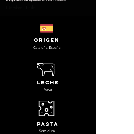
Nombre, Título
origen
Cataluña, España
leche
Vaca
pasta
Semidura